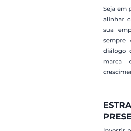
Seja em p
alinhar 
sua empr
sempre 
diálogo 
marca 
crescime
ESTR
PRESE
Investir