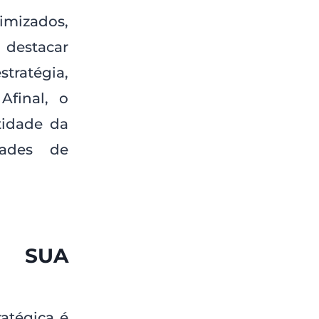
timizados,
 destacar
tratégia,
final, o
tidade da
dades de
R SUA
atégica é