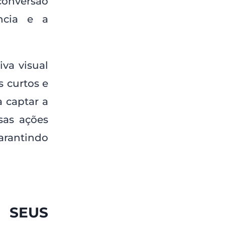
conversão
ncia e a
va visual
s curtos e
 captar a
sas ações
arantindo
 SEUS