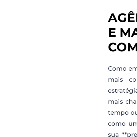
AGÊ
E M
COM
Como emp
mais co
estratég
mais chan
tempo ou
como uma
sua **pr