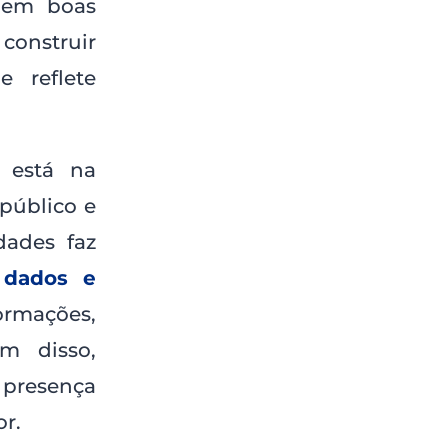
m em boas
construir
e reflete
 está na
público e
dades faz
 dados e
ormações,
ém disso,
presença
or.