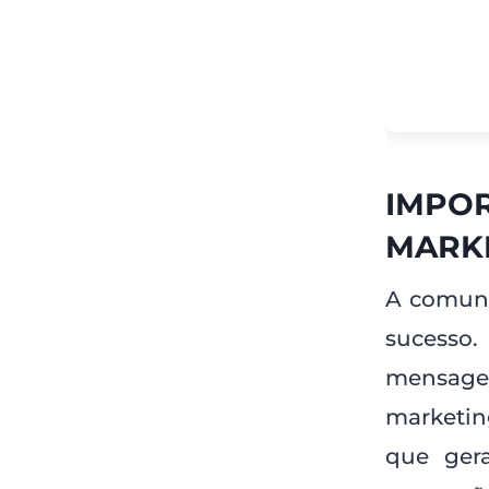
IMPO
MARK
A comunic
sucesso.
mensagem
marketin
que ge