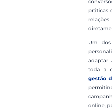
conversõ
práticas
relações
diretame
Um dos 
personal
adaptar 
toda a 
gestão d
permitin
campanh
online, p