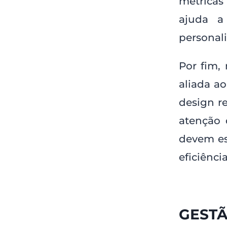
métricas
ajuda a
personal
Por fim,
aliada ao
design r
atenção 
devem es
eficiênci
GEST