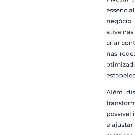
essencia
negócio.
ativa nas
criar con
nas rede
otimizad
estabele
Além dis
transfo
possível 
e ajusta