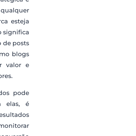
 qualquer
ca esteja
 significa
o de posts
smo blogs
r valor e
res.
ados pode
 elas, é
resultados
 monitorar