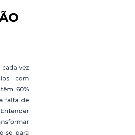
ÇÃO
 cada vez
cios com
g têm 60%
a falta de
 Entender
ansformar
e-se para